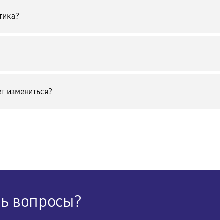
тика?
т измениться?
сь вопросы?