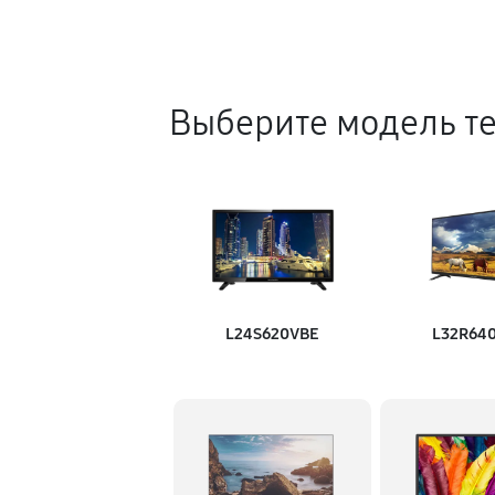
Выберите модель т
L24S620VBE
L32R64