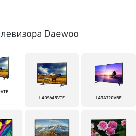
елевизора Daewoo
0VTE
L40S645VTE
L43A720VBE