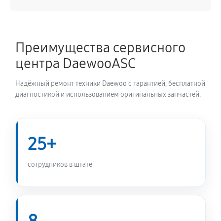
1170 руб
60 минут
Ремонт/замена датчика температуры
Преимущества сервисного
720 руб
60 минут
центра DaewooASC
Замена УБЛ стиральной машины Daewoo DWF-803
Надёжный ремонт техники Daewoo с гарантией, бесплатной
WPS
диагностикой и использованием оригинальных запчастей.
720 руб
60 минут
Замена циркуляционного насоса
25+
1170 руб
60 минут
сотрудников в штате
Замена сливного шланга
650 руб
60 минут
Замена сливного насоса