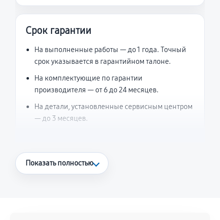
Срок гарантии
На выполненные работы — до 1 года. Точный
срок указывается в гарантийном талоне.
На комплектующие по гарантии
производителя — от 6 до 24 месяцев.
На детали, установленные сервисным центром
— до 3 месяцев.
Что считается гарантийным случаем
Показать полностью
Повторное возникновение неисправности,
напрямую связанной с выполненным
ремонтом.
Поломка установленной детали при