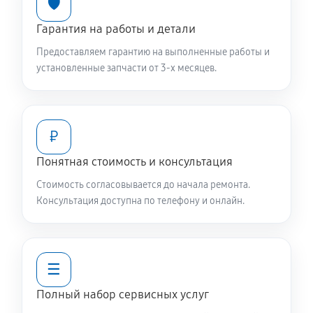
🛡️
Чистка заливного фильтра-сеточки
Гарантия на работы и детали
550 руб
60 минут
Предоставляем гарантию на выполненные работы и
установленные запчасти от 3-х месяцев.
Ремонт или замена петли двери
650 руб
60 минут
₽
Замена мотора вентилятора сушки
1040 руб
60 минут
Понятная стоимость и консультация
Стоимость согласовывается до начала ремонта.
Замена верхнего противовеса
Консультация доступна по телефону и онлайн.
1040 руб
60 минут
Замена нижнего противовеса
☰
2240 руб
60 минут
Полный набор сервисных услуг
Замена бака стиральной машины Daewoo DWF-803