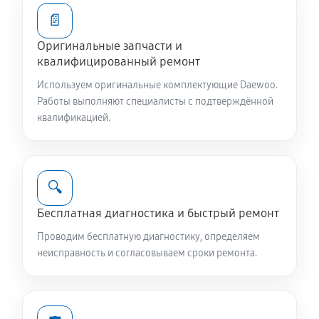
1010 руб
60 минут
📄
Оригинальные запчасти и
Ремонт или замена патрубка
квалифицированный ремонт
810 руб
60 минут
Используем оригинальные комплектующие Daewoo.
Работы выполняют специалисты с подтверждённой
Замена жгута электропроводки
квалификацией.
810 руб
60 минут
Замена сетевого фильтра
🔍
780 руб
60 минут
Бесплатная диагностика и быстрый ремонт
Чистка сливного фильтра
Проводим бесплатную диагностику, определяем
550 руб
60 минут
неисправность и согласовываем сроки ремонта.
Чистка разбрызгивателя
650 руб
60 минут