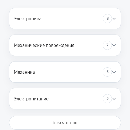
Замена пружин стиральной машины Daewoo DWF-
803 WPS
Электроника
8
1140 руб
60 минут
Замена заливного клапана
Механические повреждения
7
810 руб
60 минут
Механика
5
Электропитание
5
Показать ещё