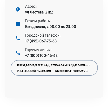
нормальной эксплуатации в течение
Адрес:
гарантийного срока.
ул Лестева, 21к2
Несоответствие комплектующей заявленным
Режим работы:
техническим характеристикам.
Ежедневно, с 08:00 до 23:00
Городской телефон:
+7 (495) 067-73-68
Документы для подтверждения
Горячая линия:
гарантии
+7 (800) 100-46-68
Гарантийный талон.
Выезд в пределах МКАД, а также за МКАД (до 5 км) — 0
Акт выполненных работ с датой, перечнем
₽, за МКАД (больше 5 км) — клиент оплачивает 250 ₽.
услуг и сроком гарантии.
Документы на установленные комплектующие
и кассовый чек.