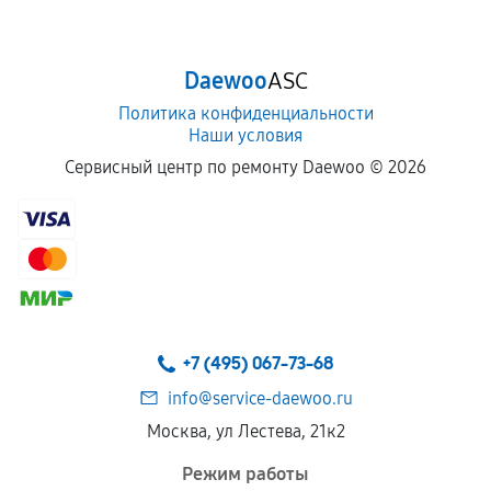
срока.
Программные сбои, если это не указано в
Daewoo
ASC
отдельных условиях.
Политика конфиденциальности
Наши условия
Если комплектующие куплены
Сервисный центр по ремонту Daewoo ©
2026
самостоятельно
Гарантия на выполненные работы может
сохраняться полностью или частично, если
соблюдены следующие условия:
Предоставленные детали подходят по
техническим параметрам и не имеют внешних
+7 (495) 067-73-68
дефектов.
info@service-daewoo.ru
Установка была выполнена нашим сервисным
Москва, ул Лестева, 21к2
центром.
При этом гарантия на сами комплектующие
Режим работы