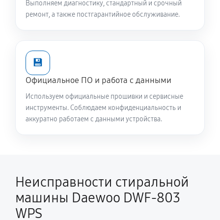
Выполняем диагностику, стандартный и срочный
WPS
ремонт, а также постгарантийное обслуживание.
2240 руб
60 минут
Замена опоры бака стиральной машины Daewoo
💾
DWF-803 WPS
1820 руб
60 минут
Официальное ПО и работа с данными
Используем официальные прошивки и сервисные
Ремонт аквастопа стиральной машины Daewoo
инструменты. Соблюдаем конфиденциальность и
DWF-803 WPS
аккуратно работаем с данными устройства.
1170 руб
60 минут
Замена селектора программ
1170 руб
60 минут
Неисправности стиральной
машины Daewoo DWF-803
Замена шторок барабана
1140 руб
60 минут
WPS