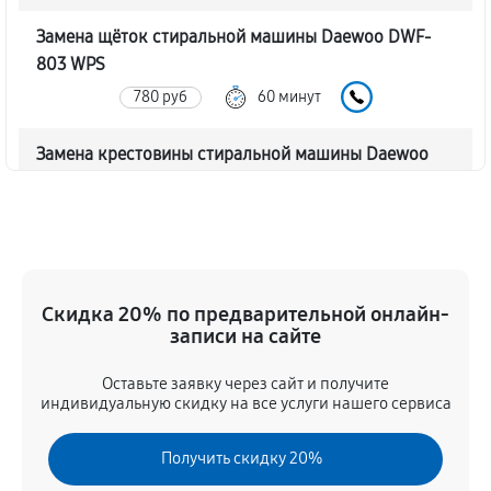
Замена щёток стиральной машины Daewoo DWF-
803 WPS
780 руб
60 минут
Замена крестовины стиральной машины Daewoo
DWF-803 WPS
1790 руб
60 минут
Корпусный ремонт (замена резинок, креплений,
кнопок)
Скидка 20% по предварительной онлайн-
550 руб
60 минут
записи на сайте
Оставьте заявку через сайт и получите
Ремонт платы управления (восстановление)
индивидуальную скидку на все услуги нашего сервиса
1590 руб
60 минут
Получить скидку 20%
Замена блока управления