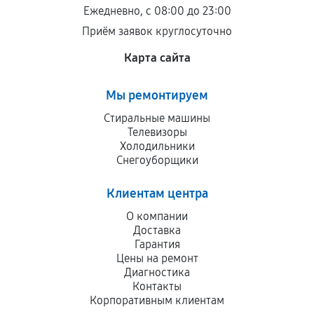
остается на стороне производителя или
Ежедневно, с 08:00 до 23:00
продавца. За качество сторонних деталей
Приём заявок круглосуточно
сервисный центр ответственности не несет.
Карта сайта
Мы ремонтируем
Стиральные машины
Телевизоры
Холодильники
Снегоуборщики
Клиентам центра
О компании
Доставка
Гарантия
Цены на ремонт
Диагностика
Контакты
Корпоративным клиентам