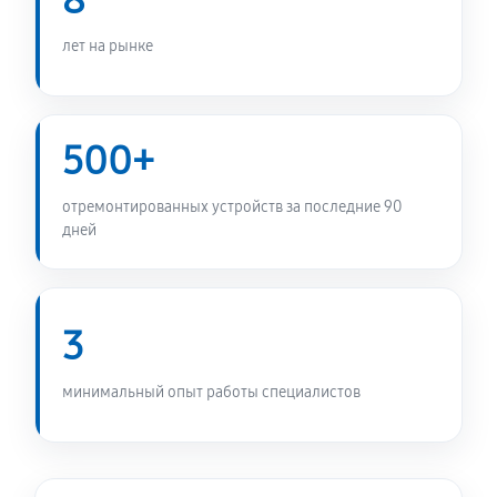
8
1010 руб
60 минут
лет на рынке
Замена прессостата стиральной машины Daewoo
DWF-803 WPS
1010 руб
60 минут
500+
Замена заливного шланга
отремонтированных устройств за последние 90
490 руб
60 минут
дней
Замена мотора стиральной машины Daewoo DWF-
803 WPS
3
1170 руб
60 минут
Ремонт или замена дозатора моющих средств
минимальный опыт работы специалистов
490 руб
60 минут
Замена шкива барабана