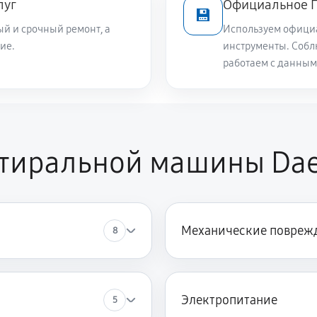
луг
Официальное П
💾
й и срочный ремонт, а
Используем офици
650 руб
ие.
инструменты. Собл
работаем с данным
1040 руб
и
1040 руб
стиральной машины Da
2240 руб
Механические повреж
8
2240 руб
 Daewoo DWF-750
1820 руб
машины Daewoo DWF-750
Электропитание
5