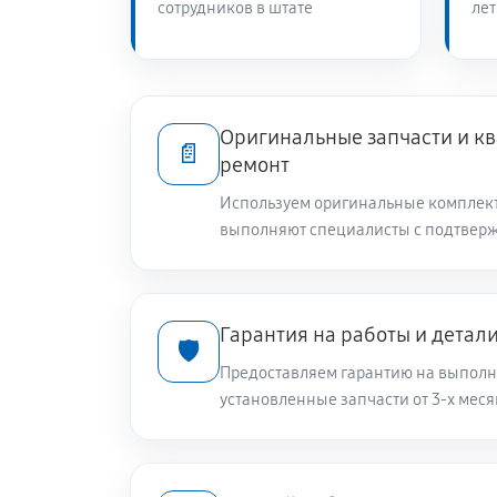
сотрудников в штате
лет
Замена шкива барабана
Ремонт или замена патрубка
Оригинальные запчасти и 
📄
ремонт
Замена жгута электропроводки
Используем оригинальные комплек
выполняют специалисты с подтвер
Замена сетевого фильтра
Гарантия на работы и детал
🛡️
Чистка сливного фильтра
Предоставляем гарантию на выполн
установленные запчасти от 3-х меся
Чистка разбрызгивателя
Чистка заливного фильтра-сеточк