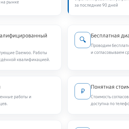
 на рынке
за последние 90 дней
1010 руб
810 руб
квалифицированный
Бесплатная ди
🔍
Проводим бесплатн
810 руб
и согласовываем с
тующие Daewoo. Работы
ждённой квалификацией.
780 руб
и
Понятная стоим
₽
550 руб
енные работы и
Стоимость согласов
цев.
доступна по телефо
650 руб
550 руб
и