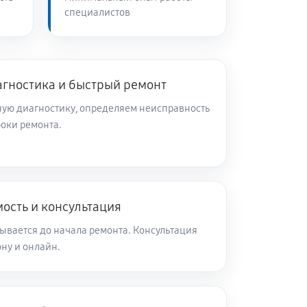
специалистов
60 минут
Заказать
60 минут
Заказать
агностика и быстрый ремонт
ую диагностику, определяем неисправность
роки ремонта.
60 минут
Заказать
60 минут
Заказать
ость и консультация
60 минут
Заказать
ывается до начала ремонта. Консультация
ну и онлайн.
60 минут
Заказать
60 минут
Заказать