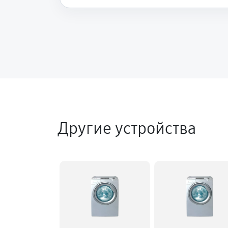
Ремонт аквастопа стиральной м
Замена селектора программ
Замена шторок барабана
Замена пружин стиральной маши
Другие устройства
Замена заливного клапана