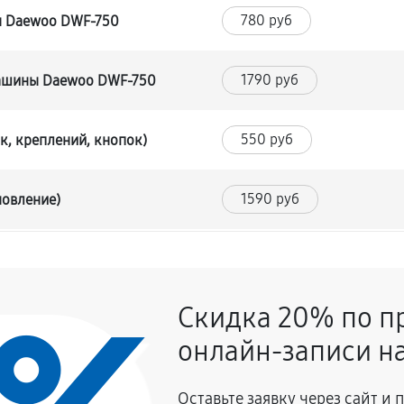
780 руб
ы Daewoo DWF-750
1790 руб
машины Daewoo DWF-750
550 руб
к, креплений, кнопок)
1590 руб
новление)
1170 руб
Скидка 20% по п
720 руб
уры
онлайн-записи на
720 руб
Daewoo DWF-750
Оставьте заявку через сайт и