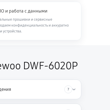
60 минут
Заказать
О и работа с данными
альные прошивки и сервисные
60 минут
Заказать
юдаем конфиденциальность и аккуратно
и устройства.
60 минут
Заказать
60 минут
Заказать
ewoo DWF-6020P
60 минут
Заказать
дения
7
60 минут
Заказать
60 минут
Заказать