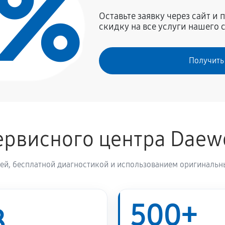
0%
720 руб
Daewoo DWF-6020P
Оставьте заявку через сайт и
скидку на все услуги нашего 
1170 руб
Получить
650 руб
1010 руб
ервисного центра Dae
1010 руб
 машины Daewoo DWF-6020P
ей, бесплатной диагностикой и использованием оригинальны
490 руб
500+
1170 руб
ны Daewoo DWF-6020P
8