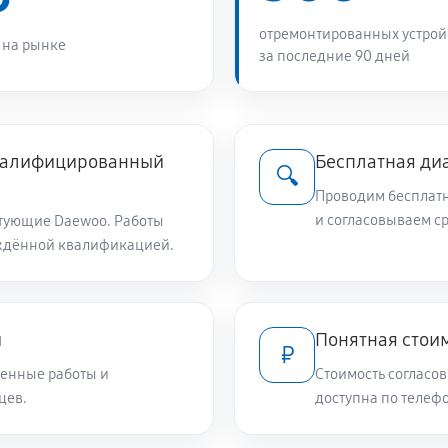
490 руб
щих средств
отремонтированных устрой
 на рынке
за последние 90 дней
1010 руб
810 руб
квалифицированный
Бесплатная ди
🔍
Проводим бесплатн
810 руб
и согласовываем с
тующие Daewoo. Работы
ждённой квалификацией.
780 руб
и
Понятная стоим
₽
550 руб
енные работы и
Стоимость согласов
цев.
доступна по телефо
650 руб