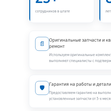
Ремонт или замена дозатора мою
сотрудников в штате
лет
Замена шкива барабана
Ремонт или замена патрубка
Оригинальные запчасти и 
📄
ремонт
Замена жгута электропроводки
Используем оригинальные комплек
выполняют специалисты с подтвер
Замена сетевого фильтра
Гарантия на работы и детал
🛡️
Чистка сливного фильтра
Предоставляем гарантию на выполн
установленные запчасти от 3-х меся
Чистка разбрызгивателя