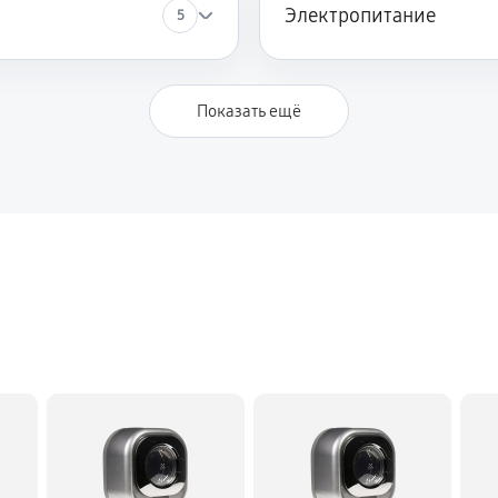
Электропитание
5
1170 руб
ашины Daewoo DWF-6020P
Показать ещё
1170 руб
1140 руб
1140 руб
ны Daewoo DWF-6020P
810 руб