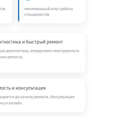
60 минут
Заказать
ств
минимальный опыт работы
специалистов
60 минут
Заказать
60 минут
Заказать
агностика и быстрый ремонт
ую диагностику, определяем неисправность
роки ремонта.
60 минут
Заказать
60 минут
Заказать
ость и консультация
60 минут
Заказать
ывается до начала ремонта. Консультация
ну и онлайн.
60 минут
Заказать