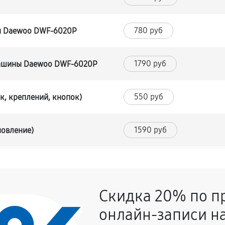
780 руб
ы Daewoo DWF-6020P
1790 руб
машины Daewoo DWF-6020P
550 руб
к, креплений, кнопок)
1590 руб
новление)
1170 руб
Скидка 20% по п
720 руб
уры
онлайн-записи на