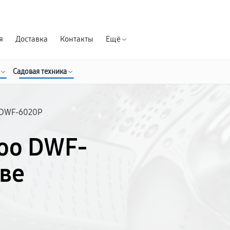
Гарантия д
я
Доставка
Контакты
Ещё
Садовая техника
DWF-6020P
oo DWF-
ве