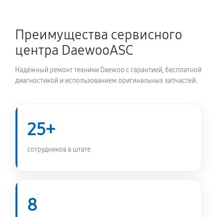
Ремонт/замена датчика температуры
Преимущества сервисного
720 руб
60 минут
центра DaewooASC
Замена УБЛ стиральной машины Daewoo DWD-
Надёжный ремонт техники Daewoo с гарантией, бесплатной
M8051
диагностикой и использованием оригинальных запчастей.
720 руб
60 минут
Замена циркуляционного насоса
25+
1170 руб
60 минут
сотрудников в штате
Замена сливного шланга
650 руб
60 минут
Замена сливного насоса
8
1010 руб
60 минут