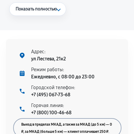
Что считается гарантийным случаем
Показать полностью
Повторное возникновение неисправности,
напрямую связанной с выполненным
ремонтом.
Поломка установленной детали при
нормальной эксплуатации в течение
Адрес:
гарантийного срока.
ул Лестева, 21к2
Несоответствие комплектующей заявленным
Режим работы:
техническим характеристикам.
Ежедневно, с 08:00 до 23:00
Городской телефон:
+7 (495) 067-73-68
Документы для подтверждения
Горячая линия:
гарантии
+7 (800) 100-46-68
Гарантийный талон.
Выезд в пределах МКАД, а также за МКАД (до 5 км) — 0
Акт выполненных работ с датой, перечнем
₽, за МКАД (больше 5 км) — клиент оплачивает 250 ₽.