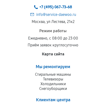
техническим параметрам и не имеют внешних
+7 (495) 067-73-68
дефектов.
info@service-daewoo.ru
Установка была выполнена нашим сервисным
Москва, ул Лестева, 21к2
центром.
При этом гарантия на сами комплектующие
Режим работы
остается на стороне производителя или
Ежедневно, с 08:00 до 23:00
продавца. За качество сторонних деталей
Приём заявок круглосуточно
сервисный центр ответственности не несет.
Карта сайта
Мы ремонтируем
Стиральные машины
Телевизоры
Холодильники
Снегоуборщики
Клиентам центра