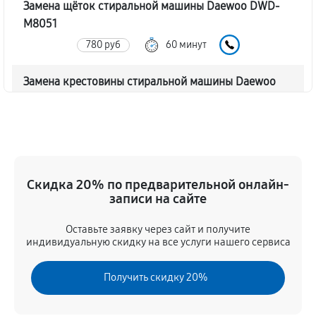
Замена щёток стиральной машины Daewoo DWD-
M8051
780 руб
60 минут
Замена крестовины стиральной машины Daewoo
DWD-M8051
1790 руб
60 минут
Корпусный ремонт (замена резинок, креплений,
кнопок)
Скидка 20% по предварительной онлайн-
550 руб
60 минут
записи на сайте
Оставьте заявку через сайт и получите
Ремонт платы управления (восстановление)
индивидуальную скидку на все услуги нашего сервиса
1590 руб
60 минут
Получить скидку 20%
Замена блока управления
1170 руб
60 минут