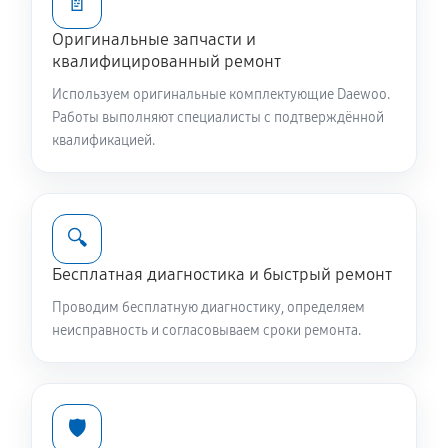
📄
Оригинальные запчасти и
Ремонт или замена патрубка
квалифицированный ремонт
810 руб
60 минут
Используем оригинальные комплектующие Daewoo.
Работы выполняют специалисты с подтверждённой
Замена жгута электропроводки
квалификацией.
810 руб
60 минут
Замена сетевого фильтра
🔍
780 руб
60 минут
Бесплатная диагностика и быстрый ремонт
Чистка сливного фильтра
Проводим бесплатную диагностику, определяем
550 руб
60 минут
неисправность и согласовываем сроки ремонта.
Чистка разбрызгивателя
650 руб
60 минут
🛡️