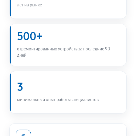
лет на рынке
Замена прессостата стиральной машины Daewoo
DWD-M8051
1010 руб
60 минут
500+
Замена заливного шланга
отремонтированных устройств за последние 90
490 руб
60 минут
дней
Замена мотора стиральной машины Daewoo DWD-
M8051
3
1170 руб
60 минут
Ремонт или замена дозатора моющих средств
минимальный опыт работы специалистов
490 руб
60 минут
Замена шкива барабана
1010 руб
60 минут