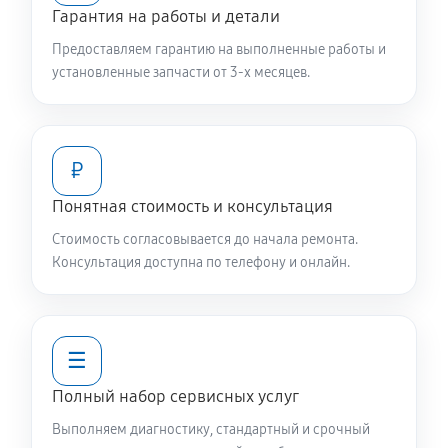
Чистка заливного фильтра-сеточки
Гарантия на работы и детали
550 руб
60 минут
Предоставляем гарантию на выполненные работы и
установленные запчасти от 3-х месяцев.
Ремонт или замена петли двери
650 руб
60 минут
₽
Замена мотора вентилятора сушки
1040 руб
60 минут
Понятная стоимость и консультация
Стоимость согласовывается до начала ремонта.
Замена верхнего противовеса
Консультация доступна по телефону и онлайн.
1040 руб
60 минут
Замена нижнего противовеса
☰
2240 руб
60 минут
Полный набор сервисных услуг
Замена бака стиральной машины Daewoo DWD-
Выполняем диагностику, стандартный и срочный
M8051