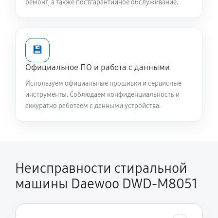
ремонт, а также постгарантийное обслуживание.
2240 руб
60 минут
Замена опоры бака стиральной машины Daewoo
💾
DWD-M8051
1820 руб
60 минут
Официальное ПО и работа с данными
Используем официальные прошивки и сервисные
Ремонт аквастопа стиральной машины Daewoo
инструменты. Соблюдаем конфиденциальность и
DWD-M8051
аккуратно работаем с данными устройства.
1170 руб
60 минут
Замена селектора программ
1170 руб
60 минут
Неисправности стиральной
машины Daewoo DWD-M8051
Замена шторок барабана
1140 руб
60 минут