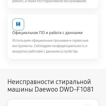
ремонт, а также постгарантийное обслуживание.
2240 руб
60 минут
Замена опоры бака стиральной машины Daewoo
💾
DWD-F1081
1820 руб
60 минут
Официальное ПО и работа с данными
Используем официальные прошивки и сервисные
Ремонт аквастопа стиральной машины Daewoo
инструменты. Соблюдаем конфиденциальность и
DWD-F1081
аккуратно работаем с данными устройства.
1170 руб
60 минут
Замена селектора программ
1170 руб
60 минут
Неисправности стиральной
машины Daewoo DWD-F1081
Замена шторок барабана
1140 руб
60 минут