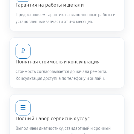
Чистка заливного фильтра-сеточки
Гарантия на работы и детали
550 руб
60 минут
Предоставляем гарантию на выполненные работы и
установленные запчасти от 3-х месяцев.
Ремонт или замена петли двери
650 руб
60 минут
₽
Замена мотора вентилятора сушки
1040 руб
60 минут
Понятная стоимость и консультация
Стоимость согласовывается до начала ремонта.
Замена верхнего противовеса
Консультация доступна по телефону и онлайн.
1040 руб
60 минут
Замена нижнего противовеса
☰
2240 руб
60 минут
Полный набор сервисных услуг
Замена бака стиральной машины Daewoo DWD-
Выполняем диагностику, стандартный и срочный
F1081