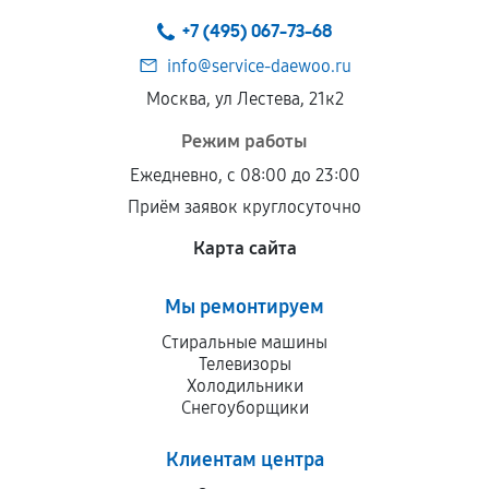
техническим параметрам и не имеют внешних
+7 (495) 067-73-68
дефектов.
info@service-daewoo.ru
Установка была выполнена нашим сервисным
Москва, ул Лестева, 21к2
центром.
При этом гарантия на сами комплектующие
Режим работы
остается на стороне производителя или
Ежедневно, с 08:00 до 23:00
продавца. За качество сторонних деталей
Приём заявок круглосуточно
сервисный центр ответственности не несет.
Карта сайта
Мы ремонтируем
Стиральные машины
Телевизоры
Холодильники
Снегоуборщики
Клиентам центра