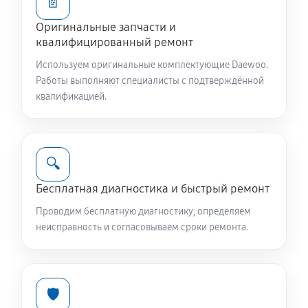
📄
Оригинальные запчасти и
Ремонт или замена патрубка
квалифицированный ремонт
810 руб
60 минут
Используем оригинальные комплектующие Daewoo.
Работы выполняют специалисты с подтверждённой
Замена жгута электропроводки
квалификацией.
810 руб
60 минут
Замена сетевого фильтра
🔍
780 руб
60 минут
Бесплатная диагностика и быстрый ремонт
Чистка сливного фильтра
Проводим бесплатную диагностику, определяем
550 руб
60 минут
неисправность и согласовываем сроки ремонта.
Чистка разбрызгивателя
650 руб
60 минут
🛡️