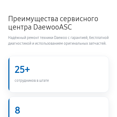
Ремонт/замена датчика температуры
Преимущества сервисного
720 руб
60 минут
центра DaewooASC
Замена УБЛ стиральной машины Daewoo DWD-
Надёжный ремонт техники Daewoo с гарантией, бесплатной
F1081
диагностикой и использованием оригинальных запчастей.
720 руб
60 минут
Замена циркуляционного насоса
25+
1170 руб
60 минут
сотрудников в штате
Замена сливного шланга
650 руб
60 минут
Замена сливного насоса
8
1010 руб
60 минут