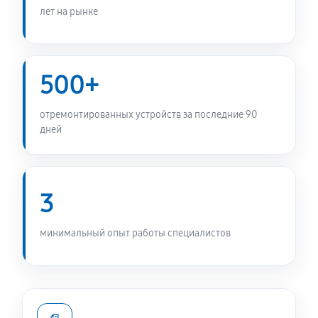
лет на рынке
Замена прессостата стиральной машины Daewoo
DWD-F1081
1010 руб
60 минут
500+
Замена заливного шланга
отремонтированных устройств за последние 90
490 руб
60 минут
дней
Замена мотора стиральной машины Daewoo DWD-
F1081
3
1170 руб
60 минут
Ремонт или замена дозатора моющих средств
минимальный опыт работы специалистов
490 руб
60 минут
Замена шкива барабана
1010 руб
60 минут