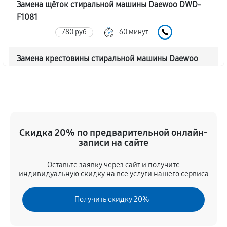
Замена щёток стиральной машины Daewoo DWD-
F1081
780 руб
60 минут
Замена крестовины стиральной машины Daewoo
DWD-F1081
1790 руб
60 минут
Корпусный ремонт (замена резинок, креплений,
кнопок)
Скидка 20% по предварительной онлайн-
550 руб
60 минут
записи на сайте
Оставьте заявку через сайт и получите
Ремонт платы управления (восстановление)
индивидуальную скидку на все услуги нашего сервиса
1590 руб
60 минут
Получить скидку 20%
Замена блока управления
1170 руб
60 минут