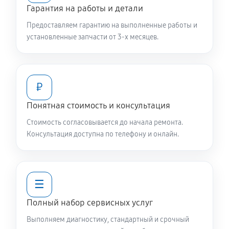
Чистка заливного фильтра-сеточки
Гарантия на работы и детали
550 руб
60 минут
Предоставляем гарантию на выполненные работы и
установленные запчасти от 3-х месяцев.
Ремонт или замена петли двери
650 руб
60 минут
₽
Замена мотора вентилятора сушки
1040 руб
60 минут
Понятная стоимость и консультация
Стоимость согласовывается до начала ремонта.
Замена верхнего противовеса
Консультация доступна по телефону и онлайн.
1040 руб
60 минут
Замена нижнего противовеса
☰
2240 руб
60 минут
Полный набор сервисных услуг
Замена бака стиральной машины Daewoo DWD-
Выполняем диагностику, стандартный и срочный
CV702S