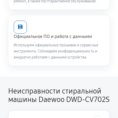
ремонт, а также постгарантийное обслуживание.
2240 руб
60 минут
Замена опоры бака стиральной машины Daewoo
💾
DWD-CV702S
1820 руб
60 минут
Официальное ПО и работа с данными
Используем официальные прошивки и сервисные
Ремонт аквастопа стиральной машины Daewoo
инструменты. Соблюдаем конфиденциальность и
DWD-CV702S
аккуратно работаем с данными устройства.
1170 руб
60 минут
Замена селектора программ
1170 руб
60 минут
Неисправности стиральной
машины Daewoo DWD-CV702S
Замена шторок барабана
1140 руб
60 минут