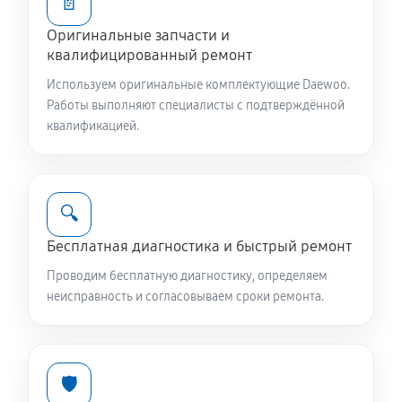
📄
Оригинальные запчасти и
Ремонт или замена патрубка
квалифицированный ремонт
810 руб
60 минут
Используем оригинальные комплектующие Daewoo.
Работы выполняют специалисты с подтверждённой
Замена жгута электропроводки
квалификацией.
810 руб
60 минут
Замена сетевого фильтра
🔍
780 руб
60 минут
Бесплатная диагностика и быстрый ремонт
Чистка сливного фильтра
Проводим бесплатную диагностику, определяем
550 руб
60 минут
неисправность и согласовываем сроки ремонта.
Чистка разбрызгивателя
650 руб
60 минут
🛡️