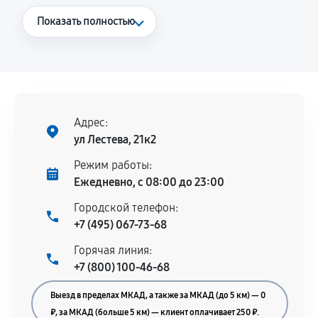
Что считается гарантийным случаем
Показать полностью
Повторное возникновение неисправности,
напрямую связанной с выполненным
ремонтом.
Поломка установленной детали при
нормальной эксплуатации в течение
Адрес:
гарантийного срока.
ул Лестева, 21к2
Несоответствие комплектующей заявленным
Режим работы:
техническим характеристикам.
Ежедневно, с 08:00 до 23:00
Городской телефон:
+7 (495) 067-73-68
Документы для подтверждения
Горячая линия:
гарантии
+7 (800) 100-46-68
Гарантийный талон.
Выезд в пределах МКАД, а также за МКАД (до 5 км) — 0
Акт выполненных работ с датой, перечнем
₽, за МКАД (больше 5 км) — клиент оплачивает 250 ₽.