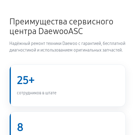
Ремонт/замена датчика температуры
Преимущества сервисного
720 руб
60 минут
центра DaewooASC
Замена УБЛ стиральной машины Daewoo DWD-
Надёжный ремонт техники Daewoo с гарантией, бесплатной
CV702S
диагностикой и использованием оригинальных запчастей.
720 руб
60 минут
Замена циркуляционного насоса
25+
1170 руб
60 минут
сотрудников в штате
Замена сливного шланга
650 руб
60 минут
Замена сливного насоса
8
1010 руб
60 минут