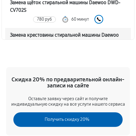
Замена щёток стиральной машины Daewoo DWD-
CV702S
780 руб
60 минут
Замена крестовины стиральной машины Daewoo
DWD-CV702S
1790 руб
60 минут
Корпусный ремонт (замена резинок, креплений,
кнопок)
Скидка 20% по предварительной онлайн-
550 руб
60 минут
записи на сайте
Оставьте заявку через сайт и получите
Ремонт платы управления (восстановление)
индивидуальную скидку на все услуги нашего сервиса
1590 руб
60 минут
Получить скидку 20%
Замена блока управления
1170 руб
60 минут