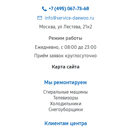
техническим параметрам и не имеют внешних
+7 (495) 067-73-68
дефектов.
info@service-daewoo.ru
Установка была выполнена нашим сервисным
Москва, ул Лестева, 21к2
центром.
При этом гарантия на сами комплектующие
Режим работы
остается на стороне производителя или
Ежедневно, с 08:00 до 23:00
продавца. За качество сторонних деталей
Приём заявок круглосуточно
сервисный центр ответственности не несет.
Карта сайта
Мы ремонтируем
Стиральные машины
Телевизоры
Холодильники
Снегоуборщики
Клиентам центра