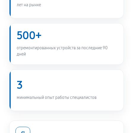
лет на рынке
Замена прессостата стиральной машины Daewoo
DWD-CV702S
1010 руб
60 минут
500+
Замена заливного шланга
отремонтированных устройств за последние 90
490 руб
60 минут
дней
Замена мотора стиральной машины Daewoo DWD-
CV702S
3
1170 руб
60 минут
Ремонт или замена дозатора моющих средств
минимальный опыт работы специалистов
490 руб
60 минут
Замена шкива барабана
1010 руб
60 минут