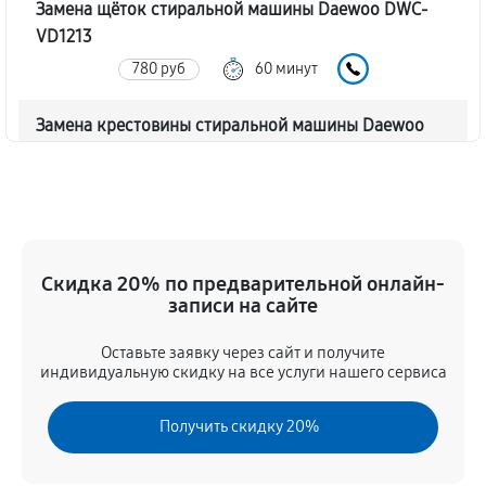
Замена щёток стиральной машины Daewoo DWC-
VD1213
780 руб
60 минут
Замена крестовины стиральной машины Daewoo
DWC-VD1213
1790 руб
60 минут
Корпусный ремонт (замена резинок, креплений,
кнопок)
Скидка 20% по предварительной онлайн-
550 руб
60 минут
записи на сайте
Оставьте заявку через сайт и получите
Ремонт платы управления (восстановление)
индивидуальную скидку на все услуги нашего сервиса
1590 руб
60 минут
Получить скидку 20%
Замена блока управления
1170 руб
60 минут