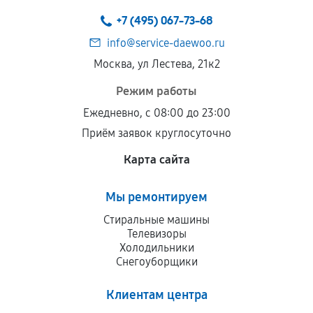
техническим параметрам и не имеют внешних
+7 (495) 067-73-68
дефектов.
info@service-daewoo.ru
Установка была выполнена нашим сервисным
Москва, ул Лестева, 21к2
центром.
При этом гарантия на сами комплектующие
Режим работы
остается на стороне производителя или
Ежедневно, с 08:00 до 23:00
продавца. За качество сторонних деталей
Приём заявок круглосуточно
сервисный центр ответственности не несет.
Карта сайта
Мы ремонтируем
Стиральные машины
Телевизоры
Холодильники
Снегоуборщики
Клиентам центра