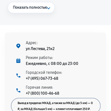
Что считается гарантийным случаем
Показать полностью
Повторное возникновение неисправности,
напрямую связанной с выполненным
ремонтом.
Поломка установленной детали при
нормальной эксплуатации в течение
Адрес:
гарантийного срока.
ул Лестева, 21к2
Несоответствие комплектующей заявленным
Режим работы:
техническим характеристикам.
Ежедневно, с 08:00 до 23:00
Городской телефон:
+7 (495) 067-73-68
Документы для подтверждения
Горячая линия:
гарантии
+7 (800) 100-46-68
Гарантийный талон.
Выезд в пределах МКАД, а также за МКАД (до 5 км) — 0
Акт выполненных работ с датой, перечнем
₽, за МКАД (больше 5 км) — клиент оплачивает 250 ₽.