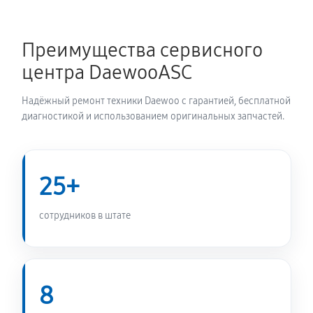
Ремонт/замена датчика температуры
Преимущества сервисного
720 руб
60 минут
центра DaewooASC
Замена УБЛ стиральной машины Daewoo DWC-
Надёжный ремонт техники Daewoo с гарантией, бесплатной
VD1213
диагностикой и использованием оригинальных запчастей.
720 руб
60 минут
Замена циркуляционного насоса
25+
1170 руб
60 минут
сотрудников в штате
Замена сливного шланга
650 руб
60 минут
Замена сливного насоса
8
1010 руб
60 минут