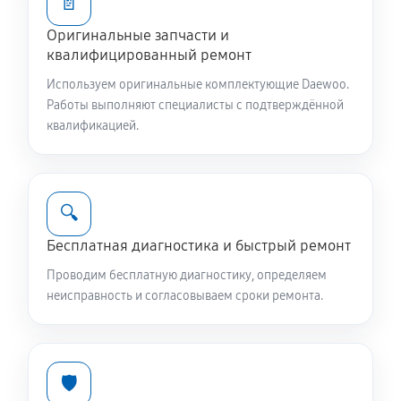
📄
Оригинальные запчасти и
Ремонт или замена патрубка
квалифицированный ремонт
810 руб
60 минут
Используем оригинальные комплектующие Daewoo.
Работы выполняют специалисты с подтверждённой
Замена жгута электропроводки
квалификацией.
810 руб
60 минут
Замена сетевого фильтра
🔍
780 руб
60 минут
Бесплатная диагностика и быстрый ремонт
Чистка сливного фильтра
Проводим бесплатную диагностику, определяем
550 руб
60 минут
неисправность и согласовываем сроки ремонта.
Чистка разбрызгивателя
650 руб
60 минут
🛡️