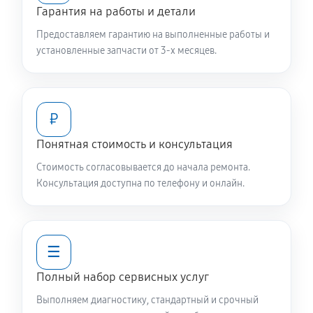
Чистка заливного фильтра-сеточки
Гарантия на работы и детали
550 руб
60 минут
Предоставляем гарантию на выполненные работы и
установленные запчасти от 3-х месяцев.
Ремонт или замена петли двери
650 руб
60 минут
₽
Замена мотора вентилятора сушки
1040 руб
60 минут
Понятная стоимость и консультация
Стоимость согласовывается до начала ремонта.
Замена верхнего противовеса
Консультация доступна по телефону и онлайн.
1040 руб
60 минут
Замена нижнего противовеса
☰
2240 руб
60 минут
Полный набор сервисных услуг
Замена бака стиральной машины Daewoo DWC-
Выполняем диагностику, стандартный и срочный
VD1213