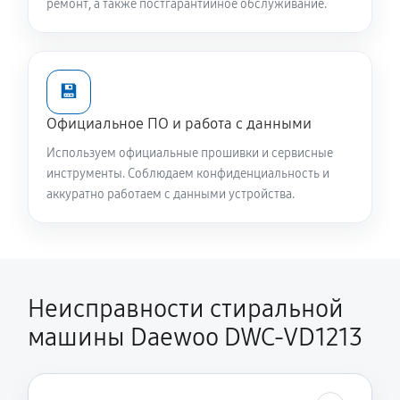
ремонт, а также постгарантийное обслуживание.
2240 руб
60 минут
Замена опоры бака стиральной машины Daewoo
💾
DWC-VD1213
1820 руб
60 минут
Официальное ПО и работа с данными
Используем официальные прошивки и сервисные
Ремонт аквастопа стиральной машины Daewoo
инструменты. Соблюдаем конфиденциальность и
DWC-VD1213
аккуратно работаем с данными устройства.
1170 руб
60 минут
Замена селектора программ
1170 руб
60 минут
Неисправности стиральной
машины Daewoo DWC-VD1213
Замена шторок барабана
1140 руб
60 минут