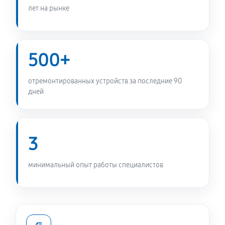
лет на рынке
Замена прессостата стиральной машины Daewoo
DWC-VD1213
1010 руб
60 минут
500+
Замена заливного шланга
отремонтированных устройств за последние 90
490 руб
60 минут
дней
Замена мотора стиральной машины Daewoo DWC-
VD1213
3
1170 руб
60 минут
Ремонт или замена дозатора моющих средств
минимальный опыт работы специалистов
490 руб
60 минут
Замена шкива барабана
1010 руб
60 минут