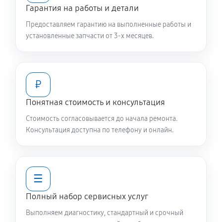
Гарантия на работы и детали
Ремонт или замена петли двери
Предоставляем гарантию на выполненные работы и
650 руб
60 минут
установленные запчасти от 3-х месяцев.
Замена мотора вентилятора сушки
1040 руб
60 минут
₽
Замена верхнего противовеса
Понятная стоимость и консультация
1040 руб
60 минут
Стоимость согласовывается до начала ремонта.
Консультация доступна по телефону и онлайн.
Замена нижнего противовеса
2240 руб
60 минут
☰
Замена бака стиральной машины Daewoo DW-
K501C
Полный набор сервисных услуг
2240 руб
60 минут
Выполняем диагностику, стандартный и срочный