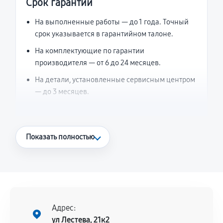
Срок гарантии
На выполненные работы — до 1 года. Точный
срок указывается в гарантийном талоне.
На комплектующие по гарантии
производителя — от 6 до 24 месяцев.
На детали, установленные сервисным центром
— до 3 месяцев.
Что считается гарантийным случаем
Показать полностью
Повторное возникновение неисправности,
напрямую связанной с выполненным
ремонтом.
Поломка установленной детали при
нормальной эксплуатации в течение
Адрес:
гарантийного срока.
ул Лестева, 21к2