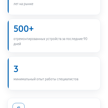
DW-K501C
лет на рынке
1010 руб
60 минут
Замена заливного шланга
500+
490 руб
60 минут
отремонтированных устройств за последние 90
Замена мотора стиральной машины Daewoo DW-
дней
K501C
1170 руб
60 минут
3
Ремонт или замена дозатора моющих средств
490 руб
60 минут
минимальный опыт работы специалистов
Замена шкива барабана
1010 руб
60 минут
Ремонт или замена патрубка