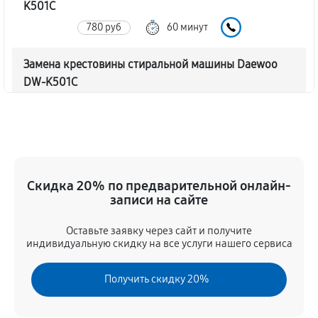
K501C
780 руб
60 минут
Замена крестовины стиральной машины Daewoo
DW-K501C
1790 руб
60 минут
Корпусный ремонт (замена резинок, креплений,
кнопок)
550 руб
60 минут
Скидка 20% по предварительной онлайн-
записи на сайте
Ремонт платы управления (восстановление)
Оставьте заявку через сайт и получите
1590 руб
60 минут
индивидуальную скидку на все услуги нашего сервиса
Замена блока управления
Получить скидку 20%
1170 руб
60 минут