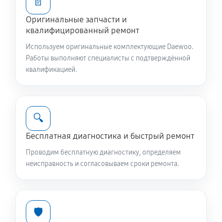
📄
810 руб
60 минут
Оригинальные запчасти и
квалифицированный ремонт
Замена жгута электропроводки
Используем оригинальные комплектующие Daewoo.
810 руб
60 минут
Работы выполняют специалисты с подтверждённой
квалификацией.
Замена сетевого фильтра
780 руб
60 минут
🔍
Чистка сливного фильтра
550 руб
60 минут
Бесплатная диагностика и быстрый ремонт
Проводим бесплатную диагностику, определяем
Чистка разбрызгивателя
неисправность и согласовываем сроки ремонта.
650 руб
60 минут
Чистка заливного фильтра-сеточки
🛡️
550 руб
60 минут