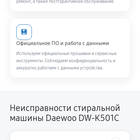
ремонт, а также постгарантийное обслуживание.
Замена опоры бака стиральной машины Daewoo
DW-K501C
1820 руб
60 минут
💾
Ремонт аквастопа стиральной машины Daewoo DW-
Официальное ПО и работа с данными
K501C
Используем официальные прошивки и сервисные
1170 руб
60 минут
инструменты. Соблюдаем конфиденциальность и
аккуратно работаем с данными устройства.
Замена селектора программ
1170 руб
60 минут
Замена шторок барабана
Неисправности стиральной
1140 руб
60 минут
машины Daewoo DW-K501C
Замена пружин стиральной машины Daewoo DW-
K501C