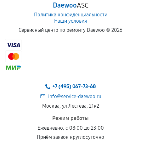
Daewoo
ASC
отдельных условиях.
Политика конфиденциальности
Наши условия
Если комплектующие куплены
Сервисный центр по ремонту Daewoo ©
2026
самостоятельно
Гарантия на выполненные работы может
сохраняться полностью или частично, если
соблюдены следующие условия:
Предоставленные детали подходят по
техническим параметрам и не имеют внешних
+7 (495) 067-73-68
дефектов.
info@service-daewoo.ru
Установка была выполнена нашим сервисным
Москва, ул Лестева, 21к2
центром.
При этом гарантия на сами комплектующие
Режим работы
остается на стороне производителя или
Ежедневно, с 08:00 до 23:00
продавца. За качество сторонних деталей
Приём заявок круглосуточно
сервисный центр ответственности не несет.