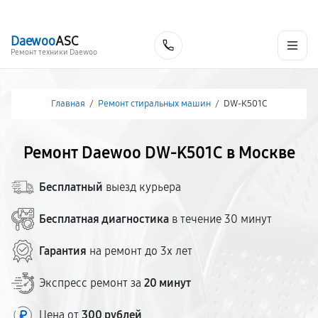
г. Москва
Ежедневно, с 08:00 до 23:00
+7 (495) 067-73-68
Daewoo
ASC
Заказать
Ремонт техники Daewoo
Главная
/
Ремонт стиральных машин
/
DW-K501C
Ремонт Daewoo DW-K501C в Москве
Бесплатный
выезд курьера
Бесплатная диагностика
в течение 30 минут
Гарантия
на ремонт до 3х лет
Экспресс ремонт за
20 минут
Цена от
300 рублей