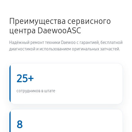
Ремонт/замена датчика температуры
720 руб
60 минут
Преимущества сервисного
центра DaewooASC
Замена УБЛ стиральной машины Daewoo DW-K501C
720 руб
60 минут
Надёжный ремонт техники Daewoo с гарантией, бесплатной
диагностикой и использованием оригинальных запчастей.
Замена циркуляционного насоса
1170 руб
60 минут
25+
Замена сливного шланга
650 руб
60 минут
сотрудников в штате
Замена сливного насоса
1010 руб
60 минут
8
Замена прессостата стиральной машины Daewoo