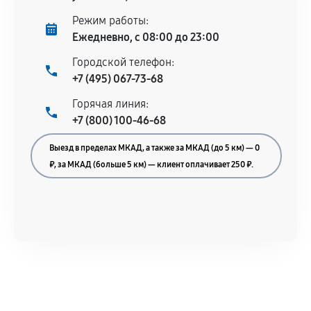
Несоответствие комплектующей заявленным
Режим работы:
техническим характеристикам.
Ежедневно, с 08:00 до 23:00
Городской телефон:
+7 (495) 067-73-68
Документы для подтверждения
Горячая линия:
гарантии
+7 (800) 100-46-68
Гарантийный талон.
Выезд в пределах МКАД, а также за МКАД (до 5 км) — 0
Акт выполненных работ с датой, перечнем
₽, за МКАД (больше 5 км) — клиент оплачивает 250 ₽.
услуг и сроком гарантии.
Документы на установленные комплектующие
и кассовый чек.
Расширенная гарантия
В некоторых случаях возможно оформление