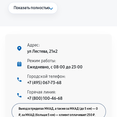
Что считается гарантийным случаем
Показать полностью
Повторное возникновение неисправности,
напрямую связанной с выполненным
ремонтом.
Поломка установленной детали при
нормальной эксплуатации в течение
Адрес:
гарантийного срока.
ул Лестева, 21к2
Несоответствие комплектующей заявленным
Режим работы:
техническим характеристикам.
Ежедневно, с 08:00 до 23:00
Городской телефон:
+7 (495) 067-73-68
Документы для подтверждения
Горячая линия:
гарантии
+7 (800) 100-46-68
Гарантийный талон.
Выезд в пределах МКАД, а также за МКАД (до 5 км) — 0
Акт выполненных работ с датой, перечнем
₽, за МКАД (больше 5 км) — клиент оплачивает 250 ₽.