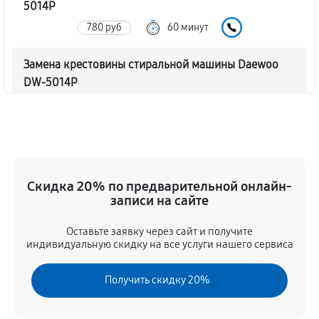
5014P
780 руб
60 минут
Замена крестовины стиральной машины Daewoo
DW-5014P
1790 руб
60 минут
Корпусный ремонт (замена резинок, креплений,
кнопок)
550 руб
60 минут
Скидка 20% по предварительной онлайн-
записи на сайте
Ремонт платы управления (восстановление)
Оставьте заявку через сайт и получите
1590 руб
60 минут
индивидуальную скидку на все услуги нашего сервиса
Замена блока управления
Получить скидку 20%
1170 руб
60 минут