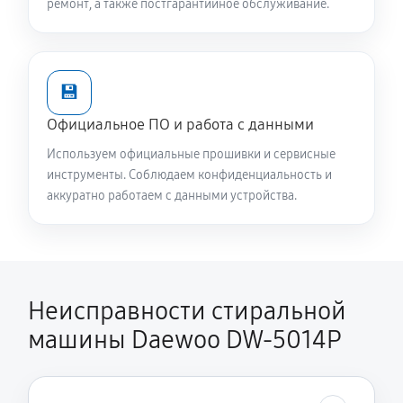
ремонт, а также постгарантийное обслуживание.
Замена опоры бака стиральной машины Daewoo
DW-5014P
1820 руб
60 минут
💾
Ремонт аквастопа стиральной машины Daewoo DW-
Официальное ПО и работа с данными
5014P
Используем официальные прошивки и сервисные
1170 руб
60 минут
инструменты. Соблюдаем конфиденциальность и
аккуратно работаем с данными устройства.
Замена селектора программ
1170 руб
60 минут
Замена шторок барабана
Неисправности стиральной
1140 руб
60 минут
машины Daewoo DW-5014P
Замена пружин стиральной машины Daewoo DW-
5014P