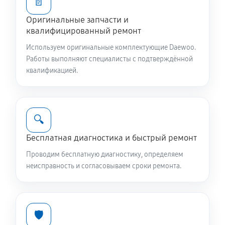
📄
810 руб
60 минут
Оригинальные запчасти и
квалифицированный ремонт
Замена жгута электропроводки
Используем оригинальные комплектующие Daewoo.
810 руб
60 минут
Работы выполняют специалисты с подтверждённой
квалификацией.
Замена сетевого фильтра
780 руб
60 минут
🔍
Чистка сливного фильтра
550 руб
60 минут
Бесплатная диагностика и быстрый ремонт
Проводим бесплатную диагностику, определяем
Чистка разбрызгивателя
неисправность и согласовываем сроки ремонта.
650 руб
60 минут
Чистка заливного фильтра-сеточки
🛡️
550 руб
60 минут