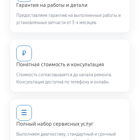
Гарантия на работы и детали
Ремонт или замена петли двери
Предоставляем гарантию на выполненные работы и
650 руб
60 минут
установленные запчасти от 3-х месяцев.
Замена мотора вентилятора сушки
1040 руб
60 минут
₽
Замена верхнего противовеса
Понятная стоимость и консультация
1040 руб
60 минут
Стоимость согласовывается до начала ремонта.
Консультация доступна по телефону и онлайн.
Замена нижнего противовеса
2240 руб
60 минут
☰
Замена бака стиральной машины Daewoo DW-
5014P
Полный набор сервисных услуг
2240 руб
60 минут
Выполняем диагностику, стандартный и срочный