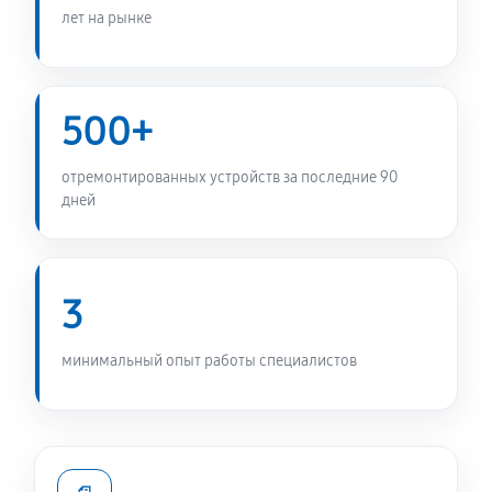
DW-5014P
лет на рынке
1010 руб
60 минут
Замена заливного шланга
500+
490 руб
60 минут
отремонтированных устройств за последние 90
Замена мотора стиральной машины Daewoo DW-
дней
5014P
1170 руб
60 минут
3
Ремонт или замена дозатора моющих средств
490 руб
60 минут
минимальный опыт работы специалистов
Замена шкива барабана
1010 руб
60 минут
Ремонт или замена патрубка