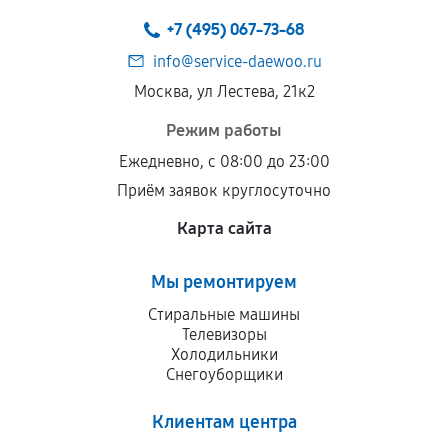
техническим параметрам и не имеют внешних
+7 (495) 067-73-68
дефектов.
info@service-daewoo.ru
Установка была выполнена нашим сервисным
Москва, ул Лестева, 21к2
центром.
При этом гарантия на сами комплектующие
Режим работы
остается на стороне производителя или
Ежедневно, с 08:00 до 23:00
продавца. За качество сторонних деталей
Приём заявок круглосуточно
сервисный центр ответственности не несет.
Карта сайта
Мы ремонтируем
Стиральные машины
Телевизоры
Холодильники
Снегоуборщики
Клиентам центра