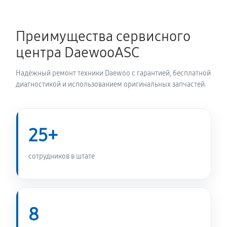
Ремонт/замена датчика температуры
720 руб
60 минут
Преимущества сервисного
центра DaewooASC
Замена УБЛ стиральной машины Daewoo DW-5014P
720 руб
60 минут
Надёжный ремонт техники Daewoo с гарантией, бесплатной
диагностикой и использованием оригинальных запчастей.
Замена циркуляционного насоса
1170 руб
60 минут
25+
Замена сливного шланга
650 руб
60 минут
сотрудников в штате
Замена сливного насоса
1010 руб
60 минут
8
Замена прессостата стиральной машины Daewoo