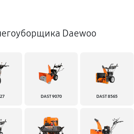
негоуборщика Daewoo
227
DAST 9070
DAST 8565