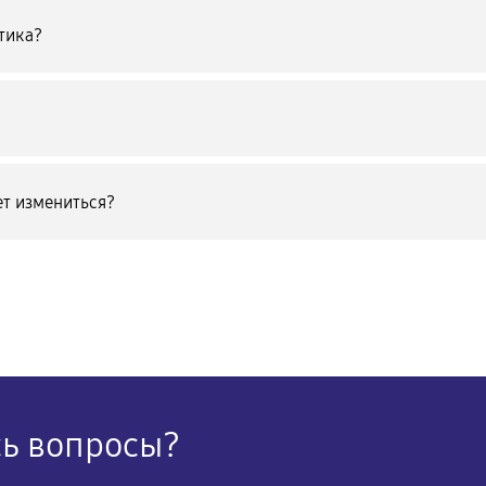
тика?
т измениться?
сь вопросы?