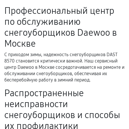
ремонтом.
Профессиональный центр
Поломка установленной детали при
по обслуживанию
нормальной эксплуатации в течение
гарантийного срока.
снегоуборщиков Daewoo в
Несоответствие комплектующей заявленным
Москве
техническим характеристикам.
С приходом зимы, надежность снегоуборщиков DAST
8570 становится критически важной. Наш сервисный
Документы для подтверждения
центр Daewoo в Москве сосредотачивается на ремонте и
гарантии
обслуживании снегоуборщиков, обеспечивая их
бесперебойную работу в зимний период.
Гарантийный талон.
Распространенные
Акт выполненных работ с датой, перечнем
неисправности
услуг и сроком гарантии.
Документы на установленные комплектующие
снегоуборщиков и способы
и кассовый чек.
их профилактики