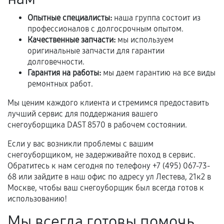
При этом гарантия на сами комплектующие
Опытные специалисты:
наша группа состоит из
остается на стороне производителя или
профессионалов с долгосрочным опытом.
продавца. За качество сторонних деталей
Качественные запчасти:
мы используем
сервисный центр ответственности не несет.
оригинальные запчасти для гарантии
долговечности.
Гарантия на работы:
мы даем гарантию на все виды
ремонтных работ.
Мы ценим каждого клиента и стремимся предоставить
лучший сервис для поддержания вашего
снегоуборщика DAST 8570 в рабочем состоянии.
Если у вас возникли проблемы с вашим
снегоуборщиком, не задерживайте поход в сервис.
Обратитесь к нам сегодня по телефону +7 (495) 067-73-
68 или зайдите в наш офис по адресу ул Лестева, 21к2 в
Москве, чтобы ваш снегоуборщик был всегда готов к
использованию!
Мы всегда готовы помочь