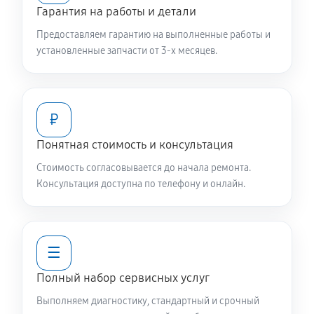
Гарантия на работы и детали
390 руб
60 минут
Предоставляем гарантию на выполненные работы и
Замена цепи привода хода
установленные запчасти от 3-х месяцев.
880 руб
60 минут
Замена шкива привода хода
₽
750 руб
60 минут
Понятная стоимость и консультация
Замена (установка) срезного болта
Стоимость согласовывается до начала ремонта.
Консультация доступна по телефону и онлайн.
420 руб
60 минут
Замена корпуса шнека
1070 руб
60 минут
☰
Полный набор сервисных услуг
Смазка осей привода снегоуборщика Daewoo DAST
8570
Выполняем диагностику, стандартный и срочный