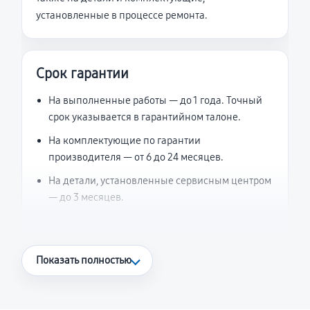
установленные в процессе ремонта.
Срок гарантии
На выполненные работы — до 1 года. Точный
срок указывается в гарантийном талоне.
На комплектующие по гарантии
производителя — от 6 до 24 месяцев.
На детали, установленные сервисным центром
— до 3 месяцев.
Что считается гарантийным случаем
Показать полностью
Повторное возникновение неисправности,
напрямую связанной с выполненным