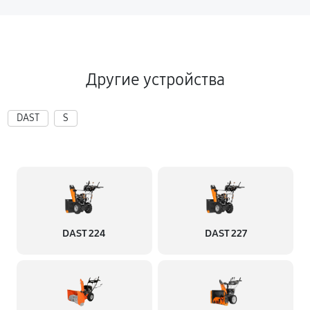
Замена глушителя снегоуборщика Daewoo DAST
8570
650 руб
60 минут
Другие устройства
Замена подшипников снегоуборщика Daewoo DAST
8570
DAST
S
720 руб
60 минут
DAST 224
DAST 227