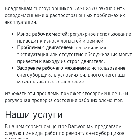
Владельцам снегоуборщиков DAST 8570 важно быть
Расширенная гарантия
осведомленными о распространенных проблемах их
эксплуатации:
В некоторых случаях возможно оформление
Износ рабочих частей:
регулярное использование
расширенной гарантии. Стоимость, сроки и
приводит к износу лопастей и ремней.
условия продления согласовываются отдельно и
Проблемы с двигателем:
неправильная
фиксируются в документах.
эксплуатация или отсутствие обслуживания могут
привести к выходу из строя двигателя.
Засорение рабочего механизма:
использование
Когда гарантия не действует
снегоуборщика в условиях сильного снегопада
может вызвать его засорение.
Нарушение правил эксплуатации,
Избежать эти проблемы поможет своевременное ТО и
механические повреждения, попадание влаги,
регулярная проверка состояния рабочих элементов.
перегрев, коррозия.
Наши услуги
Самостоятельный ремонт или вмешательство
третьих лиц.
В нашем сервисном центре Daewoo мы предлагаем
Естественный износ деталей, если иное не
следующие виды работ по ремонту снегоуборщиков
предусмотрено отдельно.