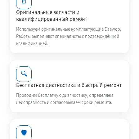
📄
Замена/Pемонт стартера
Оригинальные запчасти и
470 руб
60 минут
квалифицированный ремонт
Используем оригинальные комплектующие Daewoo.
Замена расходных материалов карбюратора
Работы выполняют специалисты с подтверждённой
650 руб
60 минут
квалификацией.
Замена шины на колесном диске
650 руб
60 минут
🔍
Замена ремней снегоуборщика Daewoo DAST 8570
Бесплатная диагностика и быстрый ремонт
720 руб
60 минут
Проводим бесплатную диагностику, определяем
неисправность и согласовываем сроки ремонта.
Смазка втулок снегоуборщика Daewoo DAST 8570
390 руб
60 минут
🛡️
Чистка снегоуборщика