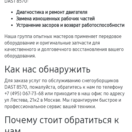
DAST 8570:
Обращение после окончания гарантийного
Диагностика и ремонт двигателя
срока.
Замена изношенных рабочих частей
Устранение засоров и возврат работоспособности
Программные сбои, если это не указано в
отдельных условиях.
Наша группа опытных мастеров применяет передовое
оборудование и оригинальные запчасти для
качественного и долговечного восстановления вашего
оборудования.
Если комплектующие куплены
самостоятельно
Как нас обнаружить
Гарантия на выполненные работы может
Для заказа услуг по обслуживанию снегоуборщиков
сохраняться полностью или частично, если
DAST 8570, пожалуйста, обратитесь к нам по телефону
соблюдены следующие условия:
+7 (495) 067-73-68 или приходите в наш офис по адресу
Предоставленные детали подходят по
ул Лестева, 21к2 в Москве. Мы гарантируем быстрое и
профессиональное сервис вашей техники.
техническим параметрам и не имеют внешних
дефектов.
Почему стоит обратиться к
Установка была выполнена нашим сервисным
нам
центром.