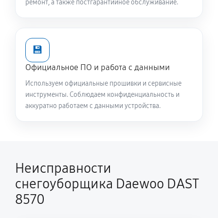
ремонт, а также постгарантийное обслуживание.
910 руб
60 минут
Замена сцепления снегоуборщика Daewoo DAST
8570
💾
720 руб
60 минут
Официальное ПО и работа с данными
Замена подшипника колеса
Используем официальные прошивки и сервисные
590 руб
60 минут
инструменты. Соблюдаем конфиденциальность и
аккуратно работаем с данными устройства.
Замена маховика снегоуборщика Daewoo DAST
8570
680 руб
60 минут
Неисправности
Замена кронштейна трансмиссии
снегоуборщика Daewoo DAST
880 руб
60 минут
8570
Ремонт втулок колес снегоуборщика Daewoo DAST