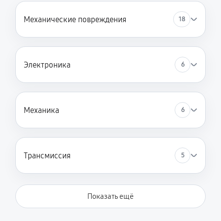
8570
Механические повреждения
18
1630 руб
60 минут
Ремонт фрикционного диска
1170 руб
60 минут
Электроника
6
Ремонт троса газа снегоуборщика Daewoo DAST
8570
Механика
6
490 руб
60 минут
Ремонт редуктора снегоуборщика Daewoo DAST
8570
Трансмиссия
5
1580 руб
60 минут
Замена катушки зажигания
Показать ещё
650 руб
60 минут