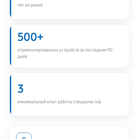
Чистка бака снегоуборщика Daewoo DAST 8570
лет на рынке
490 руб
60 минут
Чистка карбюратора снегоуборщика Daewoo DAST
500+
8570
510 руб
60 минут
отремонтированных устройств за последние 90
дней
Замена/Pемонт шнека снегоуборщика Daewoo
DAST 8570
1030 руб
60 минут
3
Замена/Pемонт топливопровода
минимальный опыт работы специалистов
590 руб
60 минут
Ремонт топливных мембран
980 руб
60 минут