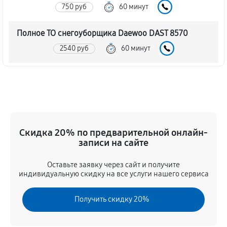
750 руб
60 минут
Полное ТО снегоуборщика Daewoo DAST 8570
2540 руб
60 минут
Ремонт привода снегоуборщика Daewoo DAST 8570
810 руб
60 минут
Регулировка зазоров клапанов
Скидка 20% по предварительной онлайн-
520 руб
60 минут
записи на сайте
Замена свечей зажигания
Оставьте заявку через сайт и получите
530 руб
60 минут
индивидуальную скидку на все услуги нашего сервиса
Демонтаж-монтаж двигателя
Получить скидку 20%
1560 руб
60 минут