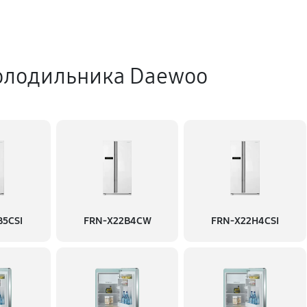
олодильника Daewoo
B5CSI
FRN-X22B4CW
FRN-X22H4CSI