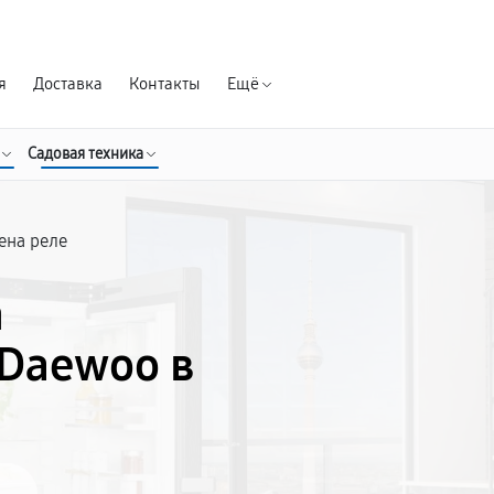
Гарантия д
я
Доставка
Контакты
Ещё
Садовая техника
ена реле
а
Daewoo в