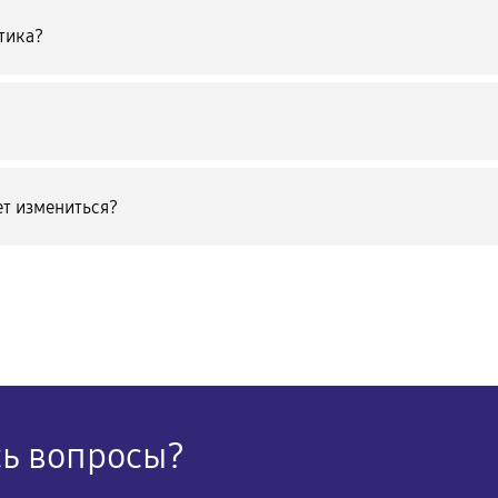
тика?
т измениться?
сь вопросы?