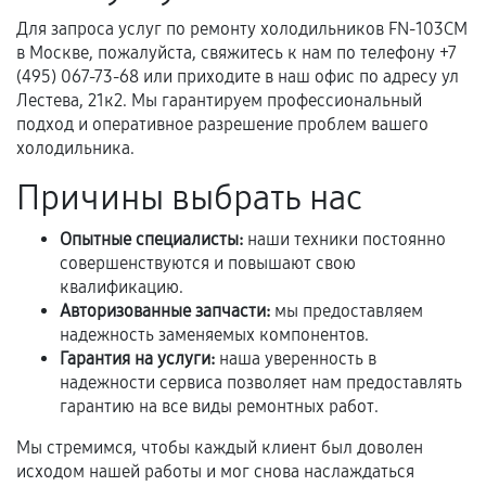
техническим параметрам и не имеют внешних
Для запроса услуг по ремонту холодильников FN-103CM
дефектов.
в Москве, пожалуйста, свяжитесь к нам по телефону +7
(495) 067-73-68 или приходите в наш офис по адресу ул
Установка была выполнена нашим сервисным
Лестева, 21к2. Мы гарантируем профессиональный
центром.
подход и оперативное разрешение проблем вашего
При этом гарантия на сами комплектующие
холодильника.
остается на стороне производителя или
Причины выбрать нас
продавца. За качество сторонних деталей
сервисный центр ответственности не несет.
Опытные специалисты:
наши техники постоянно
совершенствуются и повышают свою
квалификацию.
Авторизованные запчасти:
мы предоставляем
надежность заменяемых компонентов.
Гарантия на услуги:
наша уверенность в
надежности сервиса позволяет нам предоставлять
гарантию на все виды ремонтных работ.
Мы стремимся, чтобы каждый клиент был доволен
исходом нашей работы и мог снова наслаждаться