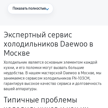
Что считается гарантийным случаем
Показать полностью
Повторное возникновение неисправности,
напрямую связанной с выполненным
ремонтом.
Экспертный сервис
Поломка установленной детали при
холодильников Daewoo в
нормальной эксплуатации в течение
гарантийного срока.
Москве
Несоответствие комплектующей заявленным
техническим характеристикам.
Холодильник является основным элементом каждой
кухни, и его поломки могут вызвать большие
неудобства. В нашем мастерской Daewoo в Москве, мы
занимаемся сервисом холодильников FN-103CM,
Документы для подтверждения
гарантируя высокое качество сервиса и долговечность
гарантии
вашей аппаратуры.
Гарантийный талон.
Типичные проблемы
Акт выполненных работ с датой, перечнем