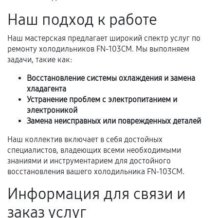
Самостоятельный ремонт или вмешательство
Наш подход к работе
третьих лиц.
Наш мастерская предлагает широкий спектр услуг по
Естественный износ деталей, если иное не
ремонту холодильников FN-103CM. Мы выполняем
предусмотрено отдельно.
задачи, такие как:
Обращение после окончания гарантийного
Восстановление системы охлаждения и замена
срока.
хладагента
Программные сбои, если это не указано в
Устранение проблем с электропитанием и
отдельных условиях.
электроникой
Замена неисправных или поврежденных деталей
Наш коллектив включает в себя достойных
Если комплектующие куплены
специалистов, владеющих всеми необходимыми
самостоятельно
знаниями и инструментарием для достойного
восстановления вашего холодильника FN-103CM.
Гарантия на выполненные работы может
Информация для связи и
сохраняться полностью или частично, если
соблюдены следующие условия:
заказ услуг
Предоставленные детали подходят по