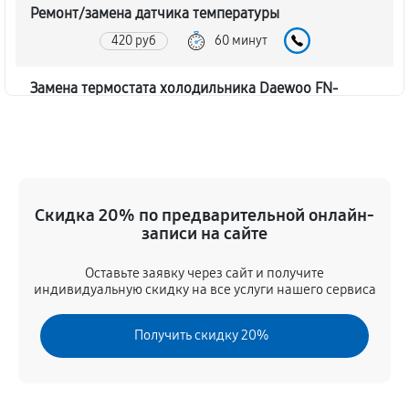
Ремонт/замена датчика температуры
420 руб
60 минут
Замена термостата холодильника Daewoo FN-
103CM
330 руб
60 минут
Замена дефростера холодильника Daewoo FN-
103CM
Скидка 20% по предварительной онлайн-
записи на сайте
940 руб
60 минут
Оставьте заявку через сайт и получите
Замена мотор-компрессора
индивидуальную скидку на все услуги нашего сервиса
380 руб
60 минут
Получить скидку 20%
Ремонт испарителя холодильника Daewoo FN-
103CM
420 руб
60 минут