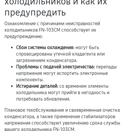
холодильников и как их
услуг и сроком гарантии.
предупредить
Документы на установленные комплектующие
и кассовый чек.
Ознакомление с причинами неисправностей
холодильников FN-103CM способствует их
предупреждению:
Расширенная гарантия
Сбои системы охлаждения:
могут быть
спровоцированы утечкой хладагента или
В некоторых случаях возможно оформление
загрязнением конденсатора.
расширенной гарантии. Стоимость, сроки и
Проблемы с подачей электричества:
перепады
условия продления согласовываются отдельно и
напряжения могут испортить электронные
фиксируются в документах.
компоненты.
Истирание деталей:
со временем элементы
холодильника могут прийти в негодность и
потребовать обновления.
Когда гарантия не действует
Плановое техобслуживание и своевременная очистка
Нарушение правил эксплуатации,
конденсатора, а также применение стабилизаторов
механические повреждения, попадание влаги,
напряжения способствуют увеличению срока службы
перегрев, коррозия.
вашего холодильника FN-103CM.