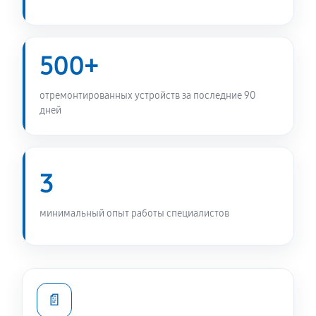
Замена ТЭН холодильника Daewoo FN-103CM
330 руб
60 минут
500+
Замена фильтра осушителя
отремонтированных устройств за последние 90
330 руб
60 минут
дней
Замена электросхемы холодильника Daewoo FN-
103CM
3
380 руб
60 минут
минимальный опыт работы специалистов
Замена нагревателя оттайки
330 руб
60 минут
📄