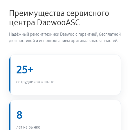
Преимущества сервисного
Перевешивание дверей
центра DaewooASC
490 руб
60 минут
Надёжный ремонт техники Daewoo с гарантией, бесплатной
Устранение засора трубопровода
диагностикой и использованием оригинальных запчастей.
520 руб
60 минут
Ремонт датчика морозильного отделения
25+
290 руб
60 минут
сотрудников в штате
Прочистка дренажной системы
580 руб
60 минут
Замена трубопровода холодильника Daewoo FN-
8
103CM
910 руб
60 минут
лет на рынке