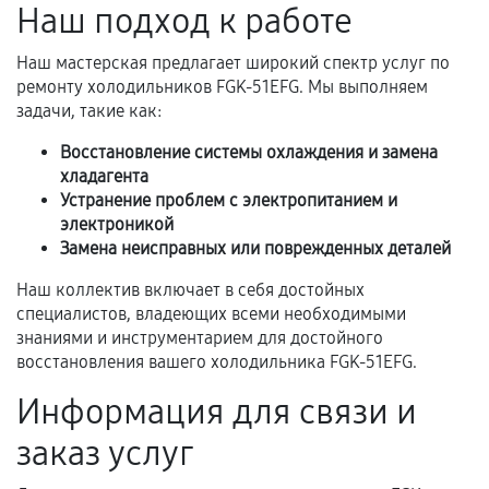
Самостоятельный ремонт или вмешательство
Наш подход к работе
третьих лиц.
Наш мастерская предлагает широкий спектр услуг по
Естественный износ деталей, если иное не
ремонту холодильников FGK-51EFG. Мы выполняем
предусмотрено отдельно.
задачи, такие как:
Обращение после окончания гарантийного
Восстановление системы охлаждения и замена
срока.
хладагента
Программные сбои, если это не указано в
Устранение проблем с электропитанием и
отдельных условиях.
электроникой
Замена неисправных или поврежденных деталей
Наш коллектив включает в себя достойных
Если комплектующие куплены
специалистов, владеющих всеми необходимыми
самостоятельно
знаниями и инструментарием для достойного
восстановления вашего холодильника FGK-51EFG.
Гарантия на выполненные работы может
Информация для связи и
сохраняться полностью или частично, если
соблюдены следующие условия:
заказ услуг
Предоставленные детали подходят по