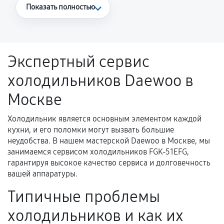
Что считается гарантийным случаем
Показать полностью
Повторное возникновение неисправности,
напрямую связанной с выполненным
ремонтом.
Экспертный сервис
Поломка установленной детали при
холодильников Daewoo в
нормальной эксплуатации в течение
гарантийного срока.
Москве
Несоответствие комплектующей заявленным
техническим характеристикам.
Холодильник является основным элементом каждой
кухни, и его поломки могут вызвать большие
неудобства. В нашем мастерской Daewoo в Москве, мы
занимаемся сервисом холодильников FGK-51EFG,
Документы для подтверждения
гарантируя высокое качество сервиса и долговечность
гарантии
вашей аппаратуры.
Гарантийный талон.
Типичные проблемы
Акт выполненных работ с датой, перечнем
холодильников и как их
услуг и сроком гарантии.