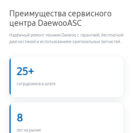
Преимущества сервисного
Перевешивание дверей
центра DaewooASC
490 руб
60 минут
Надёжный ремонт техники Daewoo с гарантией, бесплатной
Устранение засора трубопровода
диагностикой и использованием оригинальных запчастей.
520 руб
60 минут
Ремонт датчика морозильного отделения
25+
290 руб
60 минут
сотрудников в штате
Прочистка дренажной системы
580 руб
60 минут
Замена трубопровода холодильника Daewoo FGK-
8
51EFG
910 руб
60 минут
лет на рынке