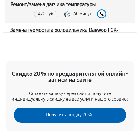
Ремонт/замена датчика температуры
420 руб
60 минут
Замена термостата холодильника Daewoo FGK-
51EFG
330 руб
60 минут
Замена дефростера холодильника Daewoo FGK-
51EFG
Скидка 20% по предварительной онлайн-
записи на сайте
940 руб
60 минут
Оставьте заявку через сайт и получите
Замена мотор-компрессора
индивидуальную скидку на все услуги нашего сервиса
380 руб
60 минут
Получить скидку 20%
Ремонт испарителя холодильника Daewoo FGK-
51EFG
420 руб
60 минут