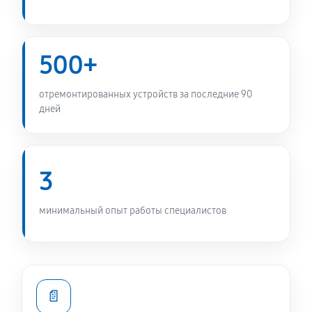
Замена ТЭН холодильника Daewoo FGK-51EFG
330 руб
60 минут
500+
Замена фильтра осушителя
отремонтированных устройств за последние 90
330 руб
60 минут
дней
Замена электросхемы холодильника Daewoo FGK-
51EFG
3
380 руб
60 минут
минимальный опыт работы специалистов
Замена нагревателя оттайки
330 руб
60 минут
📄