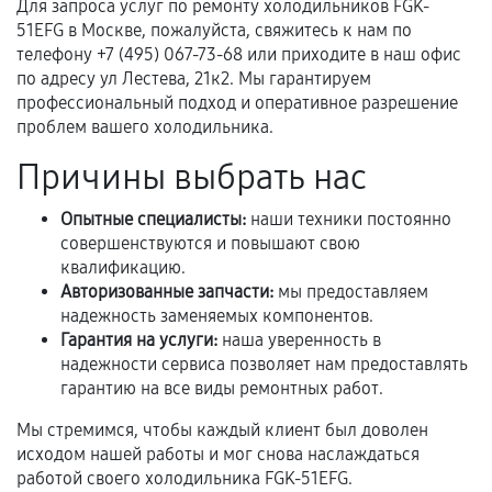
техническим параметрам и не имеют внешних
Для запроса услуг по ремонту холодильников FGK-
дефектов.
51EFG в Москве, пожалуйста, свяжитесь к нам по
телефону +7 (495) 067-73-68 или приходите в наш офис
Установка была выполнена нашим сервисным
по адресу ул Лестева, 21к2. Мы гарантируем
центром.
профессиональный подход и оперативное разрешение
При этом гарантия на сами комплектующие
проблем вашего холодильника.
остается на стороне производителя или
Причины выбрать нас
продавца. За качество сторонних деталей
сервисный центр ответственности не несет.
Опытные специалисты:
наши техники постоянно
совершенствуются и повышают свою
квалификацию.
Авторизованные запчасти:
мы предоставляем
надежность заменяемых компонентов.
Гарантия на услуги:
наша уверенность в
надежности сервиса позволяет нам предоставлять
гарантию на все виды ремонтных работ.
Мы стремимся, чтобы каждый клиент был доволен
исходом нашей работы и мог снова наслаждаться
работой своего холодильника FGK-51EFG.