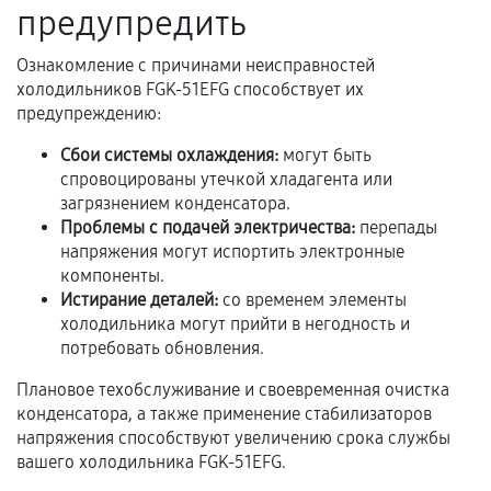
предупредить
Документы на установленные комплектующие
и кассовый чек.
Ознакомление с причинами неисправностей
холодильников FGK-51EFG способствует их
предупреждению:
Расширенная гарантия
Сбои системы охлаждения:
могут быть
спровоцированы утечкой хладагента или
В некоторых случаях возможно оформление
загрязнением конденсатора.
расширенной гарантии. Стоимость, сроки и
Проблемы с подачей электричества:
перепады
условия продления согласовываются отдельно и
напряжения могут испортить электронные
фиксируются в документах.
компоненты.
Истирание деталей:
со временем элементы
холодильника могут прийти в негодность и
потребовать обновления.
Когда гарантия не действует
Плановое техобслуживание и своевременная очистка
Нарушение правил эксплуатации,
конденсатора, а также применение стабилизаторов
механические повреждения, попадание влаги,
напряжения способствуют увеличению срока службы
перегрев, коррозия.
вашего холодильника FGK-51EFG.