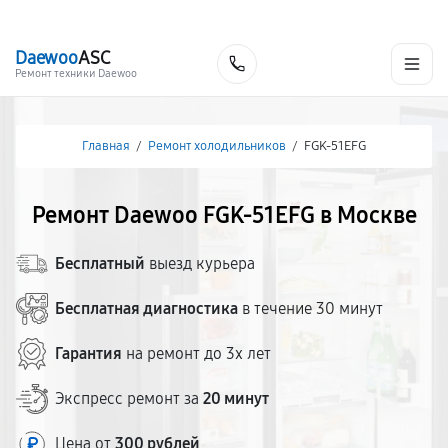
г. Москва
Ежедневно, с 08:00 до 23:00
+7 (495) 067-73-68
Daewoo
ASC
Заказать
Ремонт техники Daewoo
Главная
/
Ремонт холодильников
/
FGK-51EFG
Ремонт Daewoo FGK-51EFG в Москве
Бесплатный
выезд курьера
Бесплатная диагностика
в течение 30 минут
Гарантия
на ремонт до 3х лет
Экспресс ремонт за
20 минут
Цена от
300 рублей