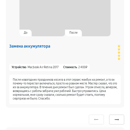
До
После
Замена аккумулятора
З
Устройство
: Macbook Air Retina 2017
Стоимость
: 2 400₽
После новогодних праздников носила в этот сервис макбук на ремонт, а то он
почему-то перестал включаться, просто на ровном месте. Мастер сказал, что это
из-за аккумулятора. В течение дня ремонт был сделан. Утром отнесла, вечером,
возвращаясь с работы забрала уже рабочий. Быстро управились. Цена
нормальная, мне сразу сказали, сколько ремонт будет стоить, поэтому
сюрприза не было. Спасибо.